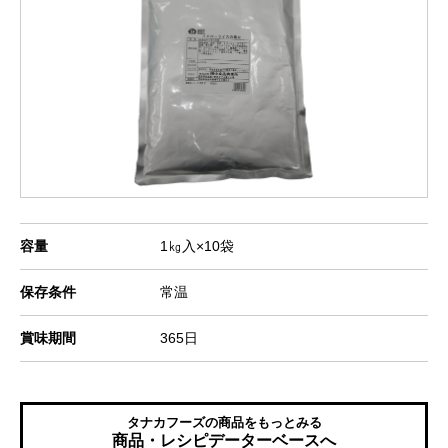
容量
1㎏入×10袋
保存条件
常温
賞味期間
365日
タナカフーズの商品をもっとみる
商品・レシピデーターベースへ