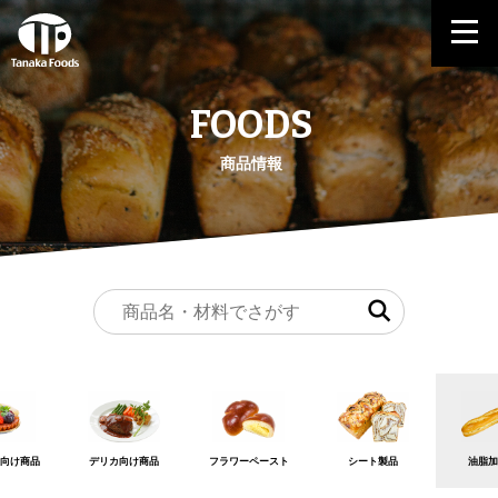
FOODS
商品情報
向け商品
デリカ向け商品
フラワーペースト
シート製品
油脂加