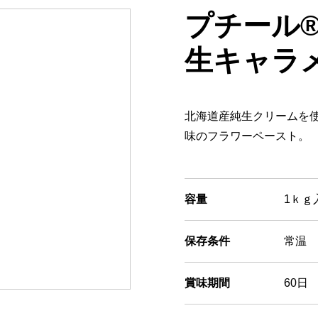
プチール
生キャラ
北海道産純生クリームを
味のフラワーペースト。
容量
1ｋｇ
保存条件
常温
賞味期間
60日