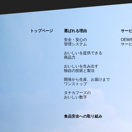
トップページ
選ばれる理由
サー
安全・安心の
OEM
管理システム
サー
おいしいを提供できる
商品力
おいしいを生み出す
独自の技術と製法
開発から生産、お届けまで
ワンストップ
タナカフーズの
おいしい数字
食品安全への取り組み