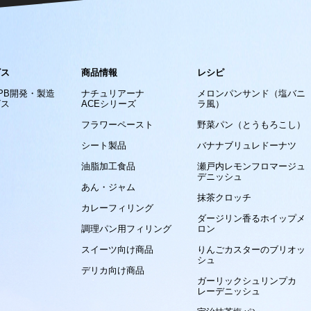
ビス
商品情報
レシピ
/PB開発・製造
ナチュリアーナ
メロンパンサンド（塩バニ
ビス
ACEシリーズ
ラ風）
フラワーペースト
野菜パン（とうもろこし）
シート製品
バナナブリュレドーナツ
油脂加工食品
瀬戸内レモンフロマージュ
デニッシュ
あん・ジャム
抹茶クロッチ
カレーフィリング
ダージリン香るホイップメ
調理パン用フィリング
ロン
スイーツ向け商品
りんごカスターのブリオッ
シュ
デリカ向け商品
ガーリックシュリンプカ
レーデニッシュ