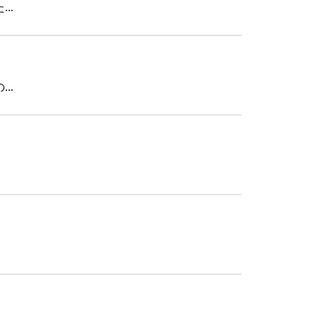
..
..