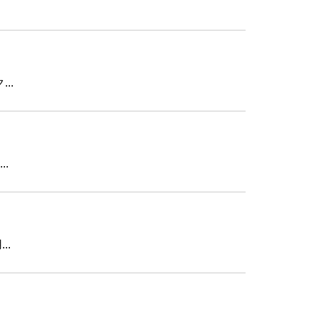
..
.
..