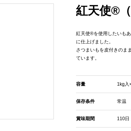
紅天使®
紅天使®を使用したいも
に仕上げました。
さつまいもを皮付きのま
ています。
容量
1kg入
保存条件
常温
賞味期間
110日