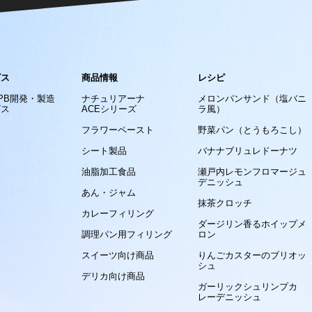
ビス
商品情報
レシピ
/PB開発・製造
ナチュリアーナ
メロンパンサンド（塩バニ
ビス
ACEシリーズ
ラ風）
フラワーペースト
野菜パン（とうもろこし）
シート製品
バナナブリュレドーナツ
油脂加工食品
瀬戸内レモンフロマージュ
デニッシュ
あん・ジャム
抹茶クロッチ
カレーフィリング
ダージリン香るホイップメ
調理パン用フィリング
ロン
スイーツ向け商品
りんごカスターのブリオッ
シュ
デリカ向け商品
ガーリックシュリンプカ
レーデニッシュ