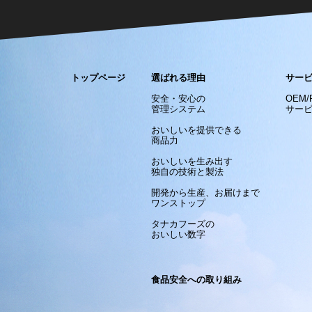
トップページ
選ばれる理由
サー
安全・安心の
OEM
管理システム
サー
おいしいを提供できる
商品力
おいしいを生み出す
独自の技術と製法
開発から生産、お届けまで
ワンストップ
タナカフーズの
おいしい数字
食品安全への取り組み