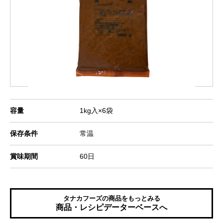
容量
1kg入×6袋
保存条件
常温
賞味期間
60日
タナカフーズの商品をもっとみる
商品・レシピデーターベースへ